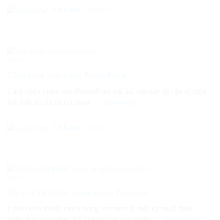
Lê Nam
27/04/2022
BLOG
Cách chèn video vào PowerPoint
Cách chèn video vào PowerPoint mà bài viết này đề cập sẽ giúp
bạn biết tất tần tật các thao …
READ MORE
Lê Nam
14/04/2022
BLOG
Chỉnh kích thước video trong Premiere
Chỉnh kích thước video trong Premiere là một kỹ thuật được
nhiều bạn quan tâm. Nó không khó, tuy nhiên …