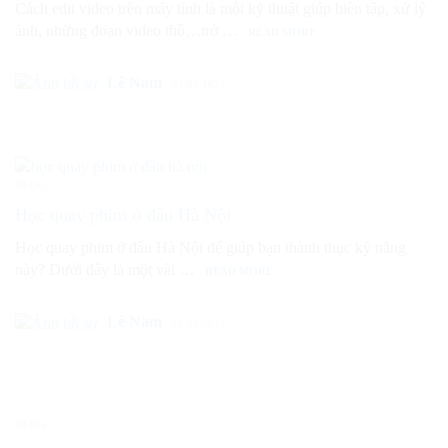
Cách edit video trên máy tính là một kỹ thuật giúp biên tập, xử lý
ảnh, những đoạn video thô…trở …
READ MORE
Lê Nam
09/04/2021
BLOG
Học quay phim ở đâu Hà Nội
Học quay phim ở đâu Hà Nội để giúp bạn thành thục kỹ năng
này? Dưới đây là một vài …
READ MORE
Lê Nam
20/01/2021
BLOG