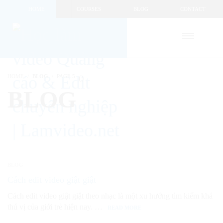
HOME
COURSES
BLOG
CONTACT
HOME
BLOG
PAGE 5
(
)
BLOG
BLOG
Cách edit video giật giật
Cách edit video giật giật theo nhạc là một xu hướng tìm kiếm khá
thú vị của giới trẻ hiện nay. …
READ MORE