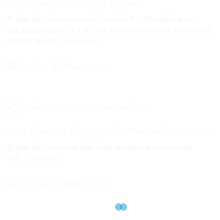
Cách tải nhạc miễn phí trên YouTube
Hướng dẫn cách tải nhạc miễn phí trên YouTube để lồng vào
video của bạn một cách dễ dàng, nhanh chóng, cùng những lưu ý
quan trọng khác.
READ MORE
Lê Nam
21/11/2020
BLOG
Top 8 phần mềm làm video trên iPhone miễn phí (2024)
Hướng dẫn Download phần mềm tạo video từ ảnh cho máy
tính.
READ MORE
Lê Nam
15/10/2020