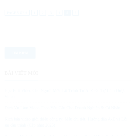
PAGE 5 OF 6
1
2
3
4
5
6
BÀI VIẾT MỚI
Học Edit Video Cho Người Mới: Lộ Trình Từ A–Z Để Tự Làm Được
Video
Dịch Vụ Làm Video Theo Yêu Cầu Cho Doanh Nghiệp & Cá Nhân
Kịch bản video giới thiệu công ty: Mẫu chi tiết, Hướng dẫn A-Z và Lỗi
sai cần tránh (Cập nhật 2025)