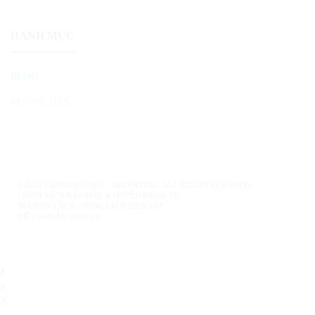
DANH MỤC
BLOG
HƯỚNG DẪN
© 2026 LAMVIDEO.NET – ADCENTRAL. ALL RIGHTS RESERVED.
CHÍNH SÁCH BẢO MẬT & QUYỀN RIÊNG TƯ
NGUYÊN TẮC & CHÍNH SÁCH BIÊN TẬP
ĐIỀU KHOẢN DỊCH VỤ
x
x
X