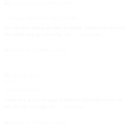
BLOG
Cách tạo video nhạc trên Youtube
Bạn yêu thích những giai điệu du dương, những ca từ sâu lắng?
Bạn muốn sáng tạo video nhạc cho …
READ MORE
Lê Nam
10/09/2020
BLOG
Cách làm video
Video đang là loại nội dung có nhiều ưu điểm vượt trội so với
ảnh, bài viết và Audio. Nó …
READ MORE
Lê Nam
05/03/2020